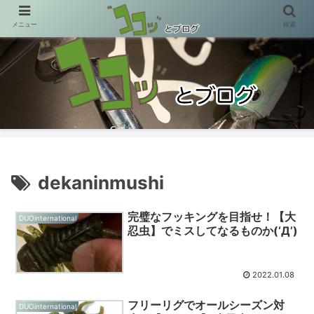
メニュー
検索
小さなアタリ…大きなヨロコビ(´ω`)
dekaninmushi
完璧なフッキングを目指せ！【大
DUOinternational
忍虫】でミスしてなるものか(‘Д’)
2022.01.08
フリーリグでオールシーズン対
DUOinternational