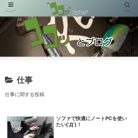
メニュー
検索
小さなアタリ…大きなヨロコビ(´ω`)
仕事
仕事に関する投稿
ソファで快適にノートPCを使い
インテリア
たい(‘Д’)！